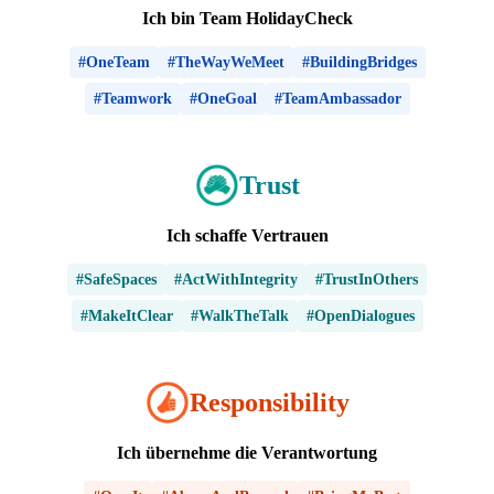
Ich bin Team HolidayCheck
#OneTeam
#TheWayWeMeet
#BuildingBridges
#Teamwork
#OneGoal
#TeamAmbassador
Trust
Ich schaffe Vertrauen
#SafeSpaces
#ActWithIntegrity
#TrustInOthers
#MakeItClear
#WalkTheTalk
#OpenDialogues
Responsibility
Ich übernehme die Verantwortung