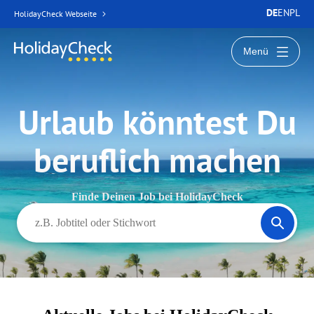
DE
EN
PL
HolidayCheck Webseite
Menü
Urlaub könntest Du
beruflich machen
Finde Deinen Job bei HolidayCheck
Jobs nach Titel oder Stichwort suchen