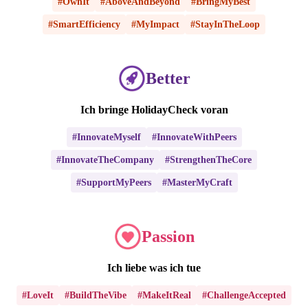
#OwnIt
#AboveAndBeyond
#BringMyBest
#SmartEfficiency
#MyImpact
#StayInTheLoop
Better
Ich bringe HolidayCheck voran
#InnovateMyself
#InnovateWithPeers
#InnovateTheCompany
#StrengthenTheCore
#SupportMyPeers
#MasterMyCraft
Passion
Ich liebe was ich tue
#LoveIt
#BuildTheVibe
#MakeItReal
#ChallengeAccepted